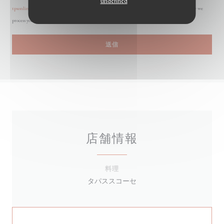
undefined
tpsonline.org.uk
. US residents can register at
donotcall.gov
. For more information about how we
process your data, please see our
privacy policy
.
店舗情報
料理
タパススコーセ