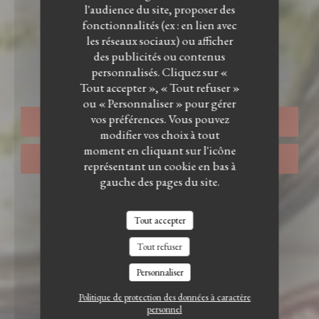
l'audience du site, proposer des
fonctionnalités (ex : en lien avec
les réseaux sociaux) ou afficher
RESTAURANT CORSE
•
PARIS
des publicités ou contenus
Restaurant Alma
personnalisés. Cliquez sur «
RESTAURANT ALMA
Tout accepter », « Tout refuser »
ou « Personnaliser » pour gérer
vos préférences. Vous pouvez
RÉSERVER
modifier vos choix à tout
moment en cliquant sur l'icône
VENTE À EMPORTER
représentant un cookie en bas à
gauche des pages du site.
Tout accepter
Tout refuser
Personnaliser
Politique de protection des données à caractère
personnel