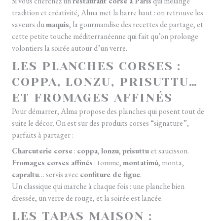
Si vous cherchez un
restaurant corse à Paris
qui mélange
tradition et créativité, Alma met la barre haut : on retrouve les
saveurs du
maquis
, la gourmandise des recettes de partage, et
cette petite touche méditerranéenne qui fait qu’on prolonge
volontiers la soirée autour d’un verre.
LES PLANCHES CORSES :
COPPA, LONZU, PRISUTTU…
ET FROMAGES AFFINÉS
Pour démarrer, Alma propose des planches qui posent tout de
suite le décor. On est sur des produits corses “signature”,
parfaits à partager :
Charcuterie corse
:
coppa
,
lonzu
,
prisuttu
et saucisson.
Fromages corses affinés
: tomme,
montatimù
, monta,
capraltu
… servis avec
confiture de figue
.
Un classique qui marche à chaque fois : une planche bien
dressée, un verre de rouge, et la soirée est lancée.
LES TAPAS MAISON :