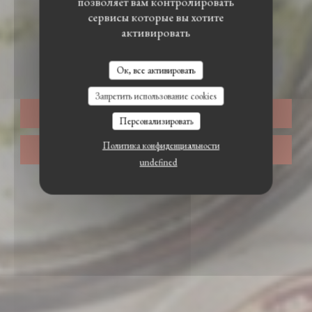
позволяет вам контролировать
сервисы которые вы хотите
активировать
•
PARIS
Restaurant Alma
RESTAURANT ALMA
Ок, все активировать
Запретить использование cookies
ЗАБРОНИРОВАТЬ СТОЛИК
Персонализировать
Политика конфиденциальности
НАВЫНОС
undefined